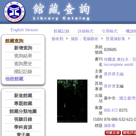
English Version
館藏記錄
詳細格式
引用格式
機讀
‧
‧
‧
>
>
>
藝術類
攝影；電腦藝術
普通攝影集
館藏查詢
系統
新增查詢
928685
號碼
查詢結果
書刊
埃爾溫.奧拉夫
:
完
查詢歷史
名
incomplete world
主要
標記記錄
黃舒屏主編
著者
他校館藏
其他
黃舒屏
主編
著者
新進館藏
出版
臺中市 :
國立臺灣
項
專題館藏
索書
958.472
8375
館藏分類地圖
號
視聽目錄
ISBN
978-986-532-621-
標題
攝影集
學科資源
電子書