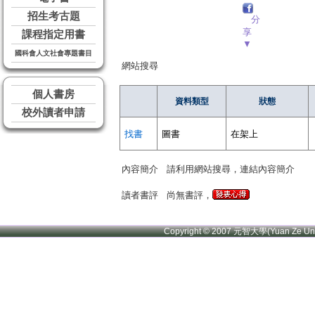
招生考古題
分
享
課程指定用書
▼
國科會人文社會專題書目
網站搜尋
個人書房
資料類型
狀態
校外讀者申請
找書
圖書
在架上
內容簡介
請利用網站搜尋，連結內容簡介
讀者書評
尚無書評，
Copyright © 2007 元智大學(Yuan Ze U