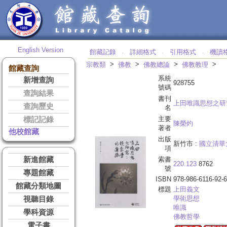
English Version
館藏記錄
詳細格式
引用格式
機讀
‧
‧
‧
>
>
>
>
宗教類
佛教
佛教總論
佛教教理
館藏查詢
系統
新增查詢
928755
號碼
查詢結果
書刊
上田唯識思想之研
查詢歷史
名
主要
標記記錄
陳榮灼
著者
他校館藏
出版
新竹市 :
國立清華
項
新進館藏
索書
220.123
8762
號
專題館藏
ISBN
978-986-6116-92-6
館藏分類地圖
標題
上田
義文
學術思想
視聽目錄
唯識
學科資源
佛教哲學
電子書