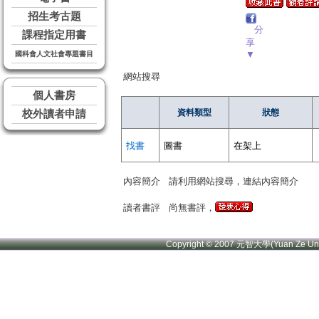
招生考古題
分
課程指定用書
享
▼
國科會人文社會專題書目
網站搜尋
個人書房
資料類型
狀態
校外讀者申請
找書
圖書
在架上
內容簡介
請利用網站搜尋，連結內容簡介
讀者書評
尚無書評，
Copyright © 2007 元智大學(Yuan Ze U