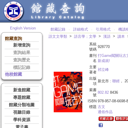
English Version
館藏記錄
詳細格式
引用格式
機讀
‧
‧
‧
>
>
>
語文文學類
語言學；文學
漢語
讀本
館藏查詢
系統
新增查詢
928770
號碼
查詢結果
書刊
打Game闖關玩古
查詢歷史
名
新成就!
主要
標記記錄
祁立峰
著者
他校館藏
出版
新北市 :
聯經
， 20
項
新進館藏
索書
802.82
8436
號
專題館藏
ISBN
978-957-08-6698-
館藏分類地圖
標題
古文
通俗作品
視聽目錄
學科資源
電子書