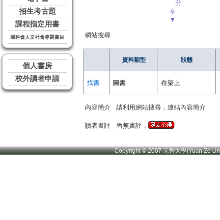
分
招生考古題
享
▼
課程指定用書
網站搜尋
國科會人文社會專題書目
資料類型
狀態
個人書房
校外讀者申請
找書
圖書
在架上
內容簡介
請利用網站搜尋，連結內容簡介
讀者書評
尚無書評，
Copyright © 2007 元智大學(Yuan Ze U