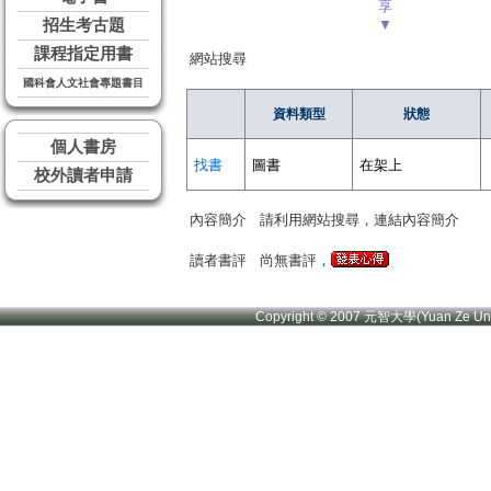
享
招生考古題
▼
課程指定用書
網站搜尋
國科會人文社會專題書目
資料類型
狀態
個人書房
找書
圖書
在架上
校外讀者申請
內容簡介
請利用網站搜尋，連結內容簡介
讀者書評
尚無書評，
Copyright © 2007 元智大學(Yuan Ze U