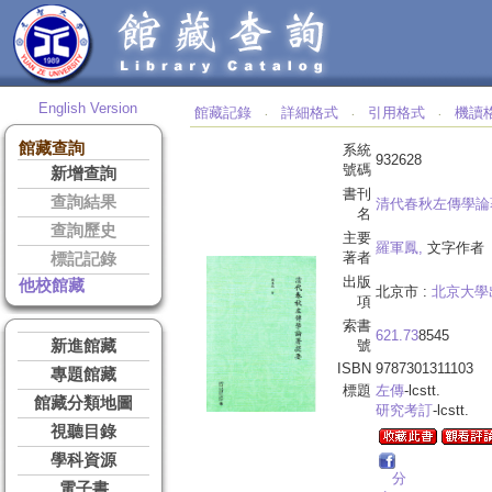
English Version
館藏記錄
詳細格式
引用格式
機讀
‧
‧
‧
館藏查詢
系統
932628
號碼
新增查詢
書刊
查詢結果
清代春秋左傳學論著
名
查詢歷史
主要
羅軍鳳,
文字作者
著者
標記記錄
出版
他校館藏
北京市 :
北京大學
項
索書
621.73
8545
新進館藏
號
ISBN
9787301311103
專題館藏
標題
左傳
-lcstt.
館藏分類地圖
研究考訂
-lcstt.
視聽目錄
學科資源
分
電子書