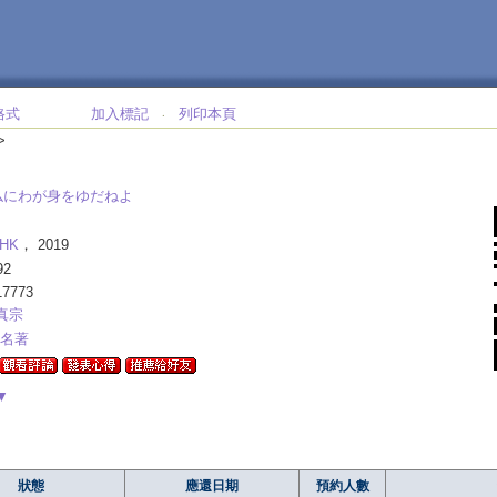
格式
加入標記
列印本頁
‧
>
仏にわが身をゆだねよ
HK
， 2019
92
17773
真宗
分名著
▼
狀態
應還日期
預約人數