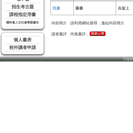
招生考古題
找書
圖書
在架上
課程指定用書
國科會人文社會專題書目
內容簡介
請利用網站搜尋，連結內容簡介
讀者書評
尚無書評，
個人書房
校外讀者申請
Copy