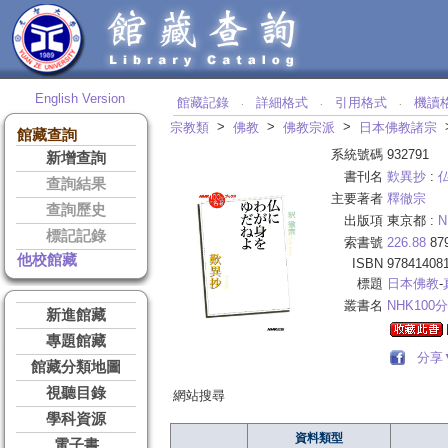
English Version
館藏記錄
詳細格式
引用格式
機讀
‧
‧
‧
>
>
>
宗教類
佛教
佛教宗派
日本佛教諸宗
館藏查詢
系統號碼
932791
新增查詢
書刊名
歎異抄
:
查詢結果
主要著者
釋徹宗
查詢歷史
出版項
東京都 :
N
標記記錄
索書號
226.88
87
他校館藏
ISBN
97841408
標題
日本佛教
-
叢書名
NHK100
新進館藏
專題館藏
分享
館藏分類地圖
視聽目錄
網站搜尋
學科資源
資料類型
電子書