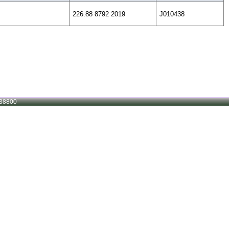
226.88 8792 2019
J010438
38800