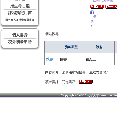
洪錦魁老師贈書
招生考古題
課程指定用書
分
國科會人文社會專題書目
享
▼
網站搜尋
個人書房
校外讀者申請
資料類型
狀態
找書
圖書
在架上
內容簡介
請利用網站搜尋，連結內容簡介
讀者書評
尚無書評，
Copyright © 2007 元智大學(Yuan Ze U