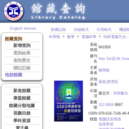
English Version
館藏記錄
詳細格式
引用格式
機讀
‧
‧
‧
>
>
>
科學類
數學
電腦科學
特殊電腦方法
館藏查詢
系統
新增查詢
941858
號碼
查詢結果
書刊
Hey Siri及Ok Go
查詢歷史
名
主要
標記記錄
楊學銳
著者
他校館藏
其他
晏超
;
劉雪松
著者
新進館藏
出版
臺北市 :
深智數位
項
專題館藏
索書
312.8454
8667
館藏分類地圖
號
視聽目錄
ISBN
978-626-7146-48-
標題
電腦語音辨識
學科資源
深度學習
電子書