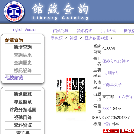
English Version
館藏記錄
詳細格式
引用格式
機讀
‧
‧
‧
>
>
>
宗教類
神話
亞洲各國神話
館藏查詢
系統
新增查詢
943696
號碼
查詢結果
書刊
秘められた神々
:
查詢歷史
名
主要
標記記錄
古川順弘
著者
他校館藏
其他
平藤喜久子
著者
新進館藏
出版
東京都 :
エムディ
項
專題館藏
索書
283.1
8475
館藏分類地圖
號
視聽目錄
ISBN
9784295204237
標題
神話
-日本
學科資源
電子書