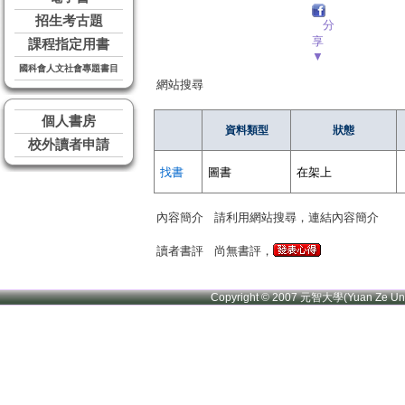
招生考古題
分
享
課程指定用書
▼
國科會人文社會專題書目
網站搜尋
個人書房
資料類型
狀態
校外讀者申請
找書
圖書
在架上
內容簡介
請利用網站搜尋，連結內容簡介
讀者書評
尚無書評，
Copyright © 2007 元智大學(Yuan Ze U