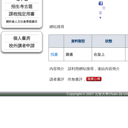
招生考古題
分
享
課程指定用書
▼
國科會人文社會專題書目
網站搜尋
個人書房
資料類型
狀態
校外讀者申請
找書
圖書
在架上
內容簡介
請利用網站搜尋，連結內容簡介
讀者書評
尚無書評，
Copyright © 2007 元智大學(Yuan Ze U