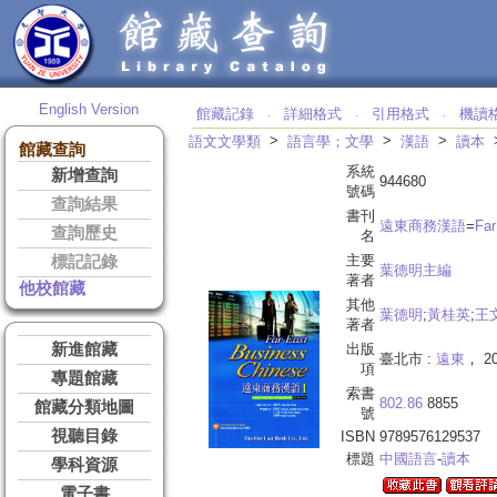
English Version
館藏記錄
詳細格式
引用格式
機讀
‧
‧
‧
>
>
>
語文文學類
語言學；文學
漢語
讀本
館藏查詢
系統
新增查詢
944680
號碼
查詢結果
書刊
遠東商務漢語
=
Far
查詢歷史
名
主要
標記記錄
葉德明主編
著者
他校館藏
其他
葉德明
;
黃桂英
;
王
著者
新進館藏
出版
臺北市 :
遠東
， 20
項
專題館藏
索書
802.86
8855
館藏分類地圖
號
視聽目錄
ISBN
9789576129537
標題
中國語言
-
讀本
學科資源
電子書