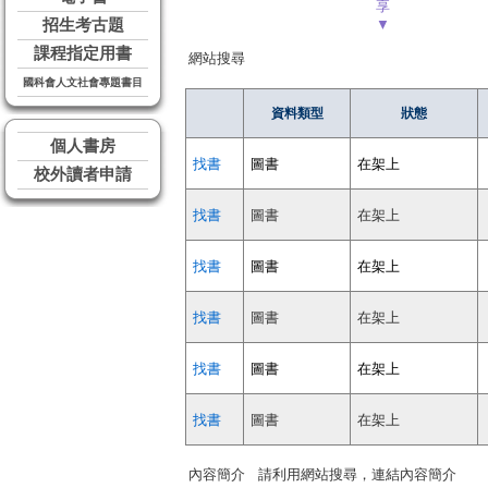
享
招生考古題
▼
課程指定用書
網站搜尋
國科會人文社會專題書目
資料類型
狀態
個人書房
找書
圖書
在架上
校外讀者申請
找書
圖書
在架上
找書
圖書
在架上
找書
圖書
在架上
找書
圖書
在架上
找書
圖書
在架上
內容簡介
請利用網站搜尋，連結內容簡介