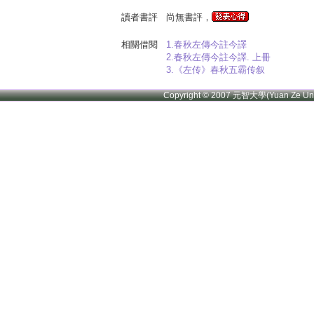
讀者書評
尚無書評，
相關借閱
1.春秋左傳今註今譯
2.春秋左傳今註今譯. 上冊
3.《左传》春秋五霸传叙
Copyright © 2007 元智大學(Yuan Ze U