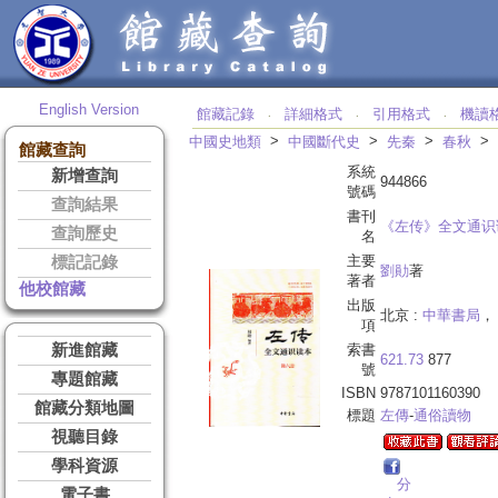
English Version
館藏記錄
詳細格式
引用格式
機讀
‧
‧
‧
>
>
>
>
中國史地類
中國斷代史
先秦
春秋
館藏查詢
系統
新增查詢
944866
號碼
查詢結果
書刊
《左传》全文通识
查詢歷史
名
主要
標記記錄
劉勛
著
著者
他校館藏
出版
北京 :
中華書局
， 
項
新進館藏
索書
621.73
877
號
專題館藏
ISBN
9787101160390
館藏分類地圖
標題
左傳
-
通俗讀物
視聽目錄
學科資源
分
電子書