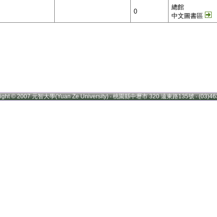
總館
0
中文圖書區
right © 2007 元智大學(Yuan Ze University) ‧ 桃園縣中壢市 320 遠東路135號 ‧ (03)46