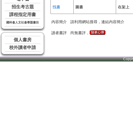
招生考古題
找書
圖書
在架上
課程指定用書
內容簡介
請利用網站搜尋，連結內容簡介
國科會人文社會專題書目
讀者書評
尚無書評，
個人書房
校外讀者申請
Copy