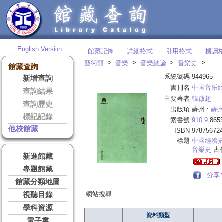
English Version
館藏記錄
詳細格式
引用格式
機讀
‧
‧
‧
>
>
>
>
藝術類
音樂
音樂總論
音樂史
館藏查詢
系統號碼
944965
新增查詢
書刊名
中国音乐
查詢結果
主要著者
韓啟超
查詢歷史
出版項
蘇州 :
蘇
標記記錄
索書號
910.9
865
他校館藏
ISBN
97875672
標題
中國經濟
音樂史
-古
新進館藏
專題館藏
分享
館藏分類地圖
網站搜尋
視聽目錄
學科資源
資料類型
電子書