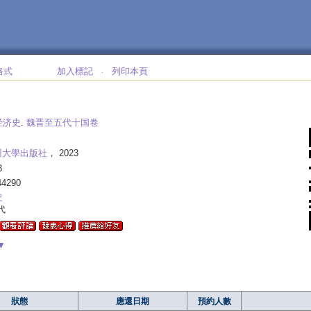
格式
加入標記
列印本頁
‧
经济史
.
魏晋至五代十国卷
州大學出版社
， 2023
3
44290
史
代
▼
狀態
應還日期
預約人數