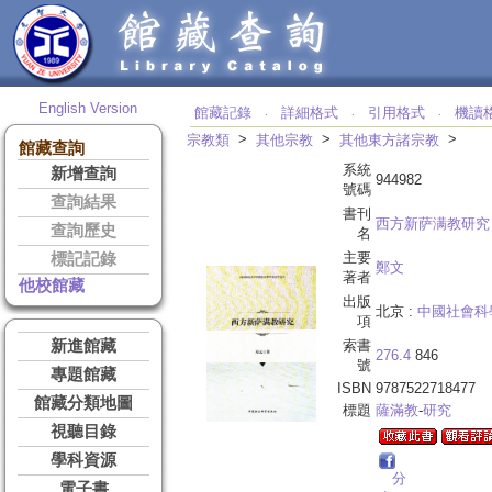
English Version
館藏記錄
詳細格式
引用格式
機讀
‧
‧
‧
>
>
>
宗教類
其他宗教
其他東方諸宗教
館藏查詢
系統
新增查詢
944982
號碼
查詢結果
書刊
西方新萨满教研究
查詢歷史
名
主要
標記記錄
鄭文
著者
他校館藏
出版
北京 :
中國社會科
項
新進館藏
索書
276.4
846
號
專題館藏
ISBN
9787522718477
館藏分類地圖
標題
薩滿教
-
研究
視聽目錄
學科資源
分
電子書