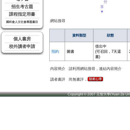
分
招生考古題
享
▼
課程指定用書
網站搜尋
國科會人文社會專題書目
資料類型
狀態
個人書房
校外讀者申請
借出中
預約
圖書
(可召回，7天還
書)
內容簡介
請利用網站搜尋，連結內容簡介
讀者書評
尚無書評，
Copyright © 2007 元智大學(Yuan Ze U