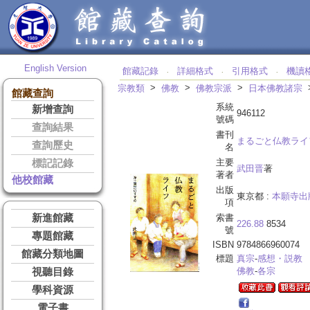
English Version
館藏記錄
詳細格式
引用格式
機讀
‧
‧
‧
>
>
>
宗教類
佛教
佛教宗派
日本佛教諸宗
館藏查詢
系統
新增查詢
946112
號碼
查詢結果
書刊
まるごと仏教ライ
查詢歷史
名
主要
標記記錄
武田晋
著
著者
他校館藏
出版
東京都 :
本願寺出
項
新進館藏
索書
226.88
8534
號
專題館藏
ISBN
9784866960074
館藏分類地圖
標題
真宗
-
感想・説教
佛教
-
各宗
視聽目錄
學科資源
電子書