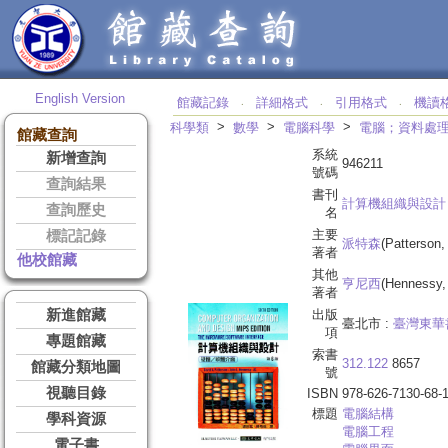
English Version
館藏記錄
詳細格式
引用格式
機讀
‧
‧
‧
>
>
>
科學類
數學
電腦科學
電腦；資料處
館藏查詢
系統
新增查詢
946211
號碼
查詢結果
書刊
計算機組織與設計
查詢歷史
名
主要
標記記錄
派特森
(Patterson,
著者
他校館藏
其他
亨尼西
(Hennessy, 
著者
新進館藏
出版
臺北市 :
臺灣東華
項
專題館藏
索書
312.122
8657
館藏分類地圖
號
視聽目錄
ISBN
978-626-7130-68-
標題
電腦結構
學科資源
電腦工程
電子書