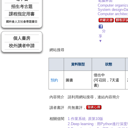
電腦界面
Computer organiza
招生考古題
System design
-
Da
課程指定用書
Computer architec
國科會人文社會專題書目
分
享
個人書房
▼
校外讀者申請
網站搜尋
資料類型
狀態
借出中
預約
圖書
(可召回，7天還
書)
內容簡介
請利用網站搜尋，連結內容簡介
讀者書評
尚無書評，
相關借閱
1.作業系統. 原第10版
2.Deep learning : 用Pytho