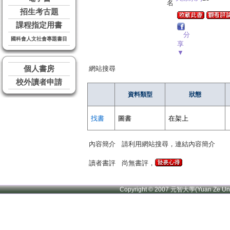
名
招生考古題
課程指定用書
分
國科會人文社會專題書目
享
▼
個人書房
網站搜尋
校外讀者申請
資料類型
狀態
找書
圖書
在架上
內容簡介
請利用網站搜尋，連結內容簡介
讀者書評
尚無書評，
Copyright © 2007 元智大學(Yuan Ze U