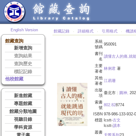
English Version
館藏記錄
詳細格式
引用格式
機讀
‧
‧
‧
館藏查詢
系統
950091
號碼
新增查詢
書刊
查詢結果
讀懂古人的痛,就能
名
查詢歷史
主要
林俐君
著
著者
標記記錄
其他
他校館藏
江易珊
著者
出版
臺北市 :
圓神,
202
新進館藏
項
索書
專題館藏
802.82
8774
號
館藏分類地圖
ISBN
978-986-133-932-
視聽目錄
標題
lcstt-
古文
lcstt-
讀本
學科資源
叢書
電子書
天際系列
23