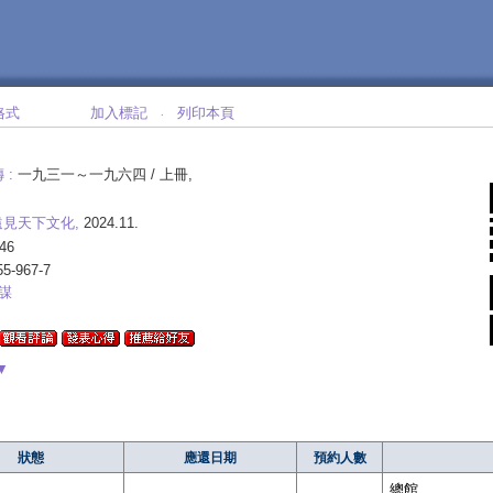
格式
加入標記
列印本頁
‧
 :
一九三一～一九六四 / 上冊,
遠見天下文化,
2024.11.
46
55-967-7
謀
▼
狀態
應還日期
預約人數
總館