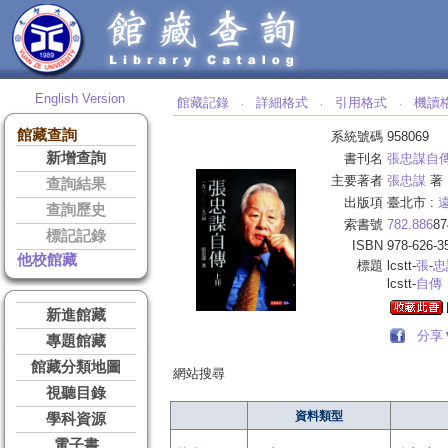
English Version
館藏記錄
詳細格式
引用格式
機讀
‧
‧
‧
館藏查詢
系統號碼
958069
新增查詢
書刊名
張忠謀自傳
主要著者
張忠謀
著
查詢結果
出版項
臺北市 :
查詢歷史
索書號
782.886
87
標記記錄
ISBN
978-626-3
他校館藏
標題
lcstt-
張
-
忠
lcstt-
自傳
新進館藏
分享
專題館藏
館藏分類地圖
網站搜尋
視聽目錄
資料類型
學科資源
電子書