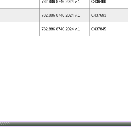
782.886 8746 2024 v.1
C436499
782.886 8746 2024 v.1
C437693
782.886 8746 2024 v.1
C437845
38800