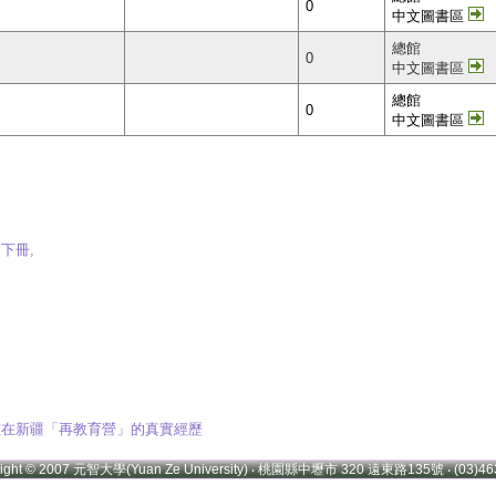
0
中文圖書區
總館
0
中文圖書區
總館
0
中文圖書區
 下冊,
女孩在新疆「再教育營」的真實經歷
right © 2007 元智大學(Yuan Ze University) ‧ 桃園縣中壢市 320 遠東路135號 ‧ (03)46