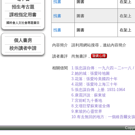
找書
圖書
在架上
招生考古題
課程指定用書
找書
圖書
在架上
國科會人文社會專題書目
找書
圖書
在架上
個人書房
內容簡介
請利用網站搜尋，連結內容簡介
校外讀者申請
讀者書評
尚無書評，
相關借閱
1.張忠謀自傳 : 一九六四～二○一八 /
2.她的城 : 張愛玲地圖
3.花落 : 張愛玲美國四十年
4.花開 : 張愛玲上海三十年
5.張忠謀自傳. 上册. 1931-1964
6.康震評說 : 蘇東坡
7.宮前町九十番地
8.文壇巨擘蘇東坡全傳
9.東坡的心靈世界
10.有去無回的地方 : 一個維吾爾
Copy