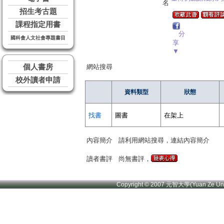
名
招生考古題
課程指定用書
分
國科會人文社會專題書目
享
▼
個人書房
網站搜尋
校外讀者申請
資料類型
狀態
找書
圖書
在架上
內容簡介
請利用網站搜尋，連結內容簡介
讀者書評
尚無書評，
Copyright © 2007 元智大學(Yuan Ze U