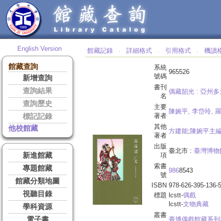
English Version
館藏記錄
詳細格式
引用格式
機讀
‧
‧
‧
館藏查詢
系統
965526
號碼
新增查詢
書刊
查詢結果
偶藏韶光 :
亞州多
名
查詢歷史
主要
陳婉平, 李岱玲, 
著者
標記記錄
其他
他校館藏
方建能
;
陳婉平主
著者
出版
臺北市 :
臺灣博物
新進館藏
項
索書
專題館藏
986
8543
號
館藏分類地圖
ISBN
978-626-395-136-
視聽目錄
標題
lcstt-
偶戲
lcstt-
文物典藏
學科資源
叢書
電子書
臺博偶戲館藏系列叢