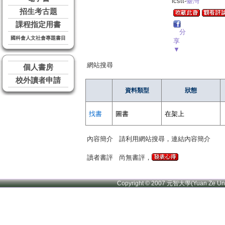
lcstt-
臺灣
招生考古題
課程指定用書
分
國科會人文社會專題書目
享
▼
網站搜尋
個人書房
校外讀者申請
資料類型
狀態
找書
圖書
在架上
內容簡介
請利用網站搜尋，連結內容簡介
讀者書評
尚無書評，
Copyright © 2007 元智大學(Yuan Ze U