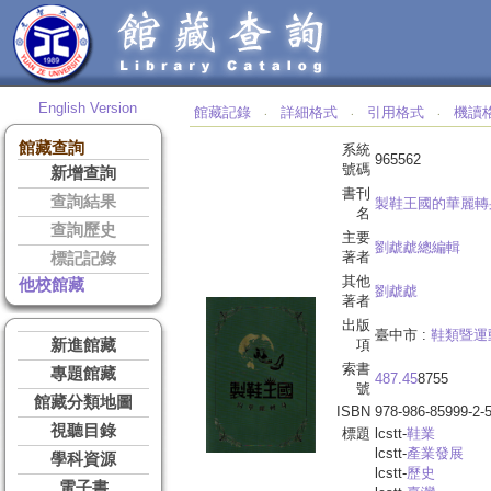
English Version
館藏記錄
詳細格式
引用格式
機讀
‧
‧
‧
館藏查詢
系統
965562
號碼
新增查詢
書刊
查詢結果
製鞋王國的華麗轉身
名
查詢歷史
主要
劉虣虣總編輯
著者
標記記錄
其他
他校館藏
劉虣虣
著者
出版
臺中市 :
鞋類暨運
新進館藏
項
索書
專題館藏
487.45
8755
號
館藏分類地圖
ISBN
978-986-85999-2-
視聽目錄
標題
lcstt-
鞋業
lcstt-
產業發展
學科資源
lcstt-
歷史
電子書