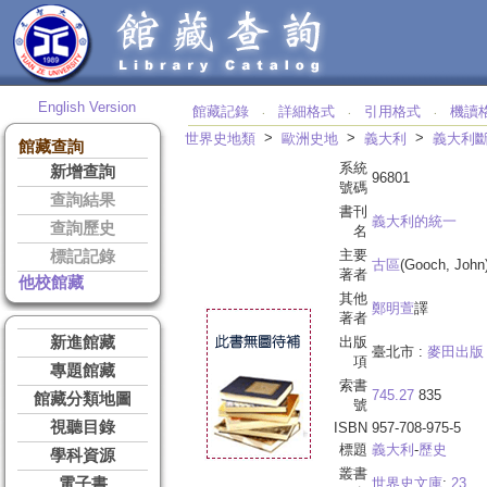
English Version
館藏記錄
詳細格式
引用格式
機讀
‧
‧
‧
>
>
>
世界史地類
歐洲史地
義大利
義大利
館藏查詢
系統
新增查詢
96801
號碼
查詢結果
書刊
義大利的統一
查詢歷史
名
主要
標記記錄
古區
(Gooch, Joh
著者
他校館藏
其他
鄭明萱
譯
著者
新進館藏
出版
臺北市 :
麥田出版
項
專題館藏
索書
745.27
835
館藏分類地圖
號
視聽目錄
ISBN
957-708-975-5
標題
義大利
-
歷史
學科資源
叢書
電子書
世界史文庫
;
23