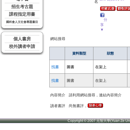
名
招生考古題
課程指定用書
分
國科會人文社會專題書目
享
▼
個人書房
網站搜尋
校外讀者申請
資料類型
狀態
找書
圖書
在架上
找書
圖書
在架上
內容簡介
請利用網站搜尋，連結內容簡介
讀者書評
尚無書評，
Copyright © 2007 元智大學(Yuan Ze U