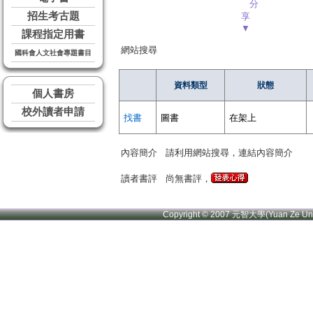
分
招生考古題
享
▼
課程指定用書
網站搜尋
國科會人文社會專題書目
資料類型
狀態
個人書房
校外讀者申請
找書
圖書
在架上
內容簡介
請利用網站搜尋，連結內容簡介
讀者書評
尚無書評，
Copyright © 2007 元智大學(Yuan Ze U