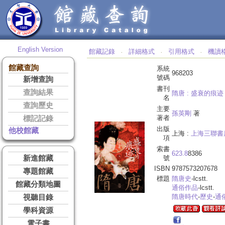
English Version
館藏記錄
詳細格式
引用格式
機讀
‧
‧
‧
館藏查詢
系統
968203
號碼
新增查詢
書刊
查詢結果
隋唐 :
盛衰的痕迹 
名
查詢歷史
主要
孫英剛
著
著者
標記記錄
出版
他校館藏
上海 :
上海三聯書
項
索書
623.8
8386
新進館藏
號
ISBN
9787573207678
專題館藏
標題
隋唐史
-lcstt.
館藏分類地圖
通俗作品
-lcstt.
隋唐時代
-
歷史
-
通
視聽目錄
學科資源
電子書