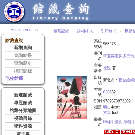
English Version
館藏記錄
詳細格式
引用格式
機讀
‧
‧
‧
館藏查詢
系統
968273
號碼
新增查詢
書刊
查詢結果
華夏再造與多元轉型
名
查詢歷史
主要
徐泓
著
著者
標記記錄
出版
他校館藏
新北市 :
聯合總經
項
索書
626
852
新進館藏
號
ISBN
9789570873269
專題館藏
標題
明史
-lcstt.
館藏分類地圖
文集
-lcstt.
視聽目錄
叢書
聯經中國史
;
聯經
名
學科資源
電子書