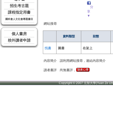
招生考古題
分
享
課程指定用書
▼
國科會人文社會專題書目
網站搜尋
個人書房
資料類型
狀態
校外讀者申請
找書
圖書
在架上
內容簡介
請利用網站搜尋，連結內容簡介
讀者書評
尚無書評，
Copyright © 2007 元智大學(Yuan Ze U