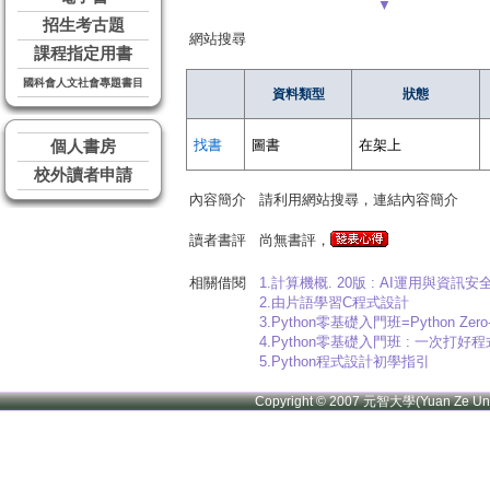
▼
招生考古題
網站搜尋
課程指定用書
國科會人文社會專題書目
資料類型
狀態
找書
圖書
在架上
個人書房
校外讀者申請
內容簡介
請利用網站搜尋，連結內容簡介
讀者書評
尚無書評，
相關借閱
1.計算機概. 20版 : AI運用與資訊安全 = Int
2.由片語學習C程式設計
3.Python零基礎入門班=Python 
4.Python零基礎入門班 : 一次打
5.Python程式設計初學指引
Copyright © 2007 元智大學(Yuan Ze U