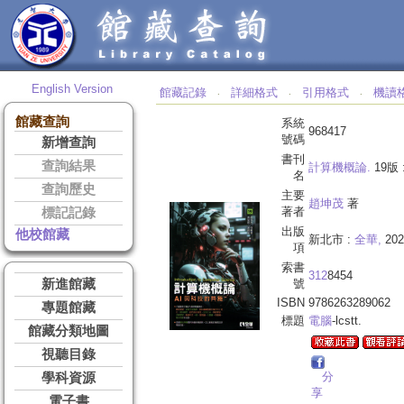
English Version
館藏記錄
詳細格式
引用格式
機讀
‧
‧
‧
館藏查詢
系統
968417
號碼
新增查詢
書刊
查詢結果
計算機概論.
19版 
名
查詢歷史
主要
趙坤茂
著
著者
標記記錄
出版
他校館藏
新北市 :
全華,
202
項
索書
312
8454
新進館藏
號
ISBN
9786263289062
專題館藏
標題
電腦
-lcstt.
館藏分類地圖
視聽目錄
分
學科資源
享
電子書