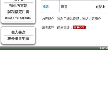
招生考古題
找書
圖書
在架上
課程指定用書
國科會人文社會專題書目
內容簡介
請利用網站搜尋，連結內容簡介
讀者書評
尚無書評，
個人書房
校外讀者申請
Copy