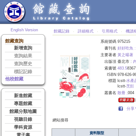
English Version
館藏記錄
詳細格式
引用格式
機讀
‧
‧
‧
館藏查詢
系統號碼
975215
新增查詢
書刊名
好好吃魚 :
主要著者
黃之暘著
查詢結果
出版項
臺北市 :
查詢歷史
索書號
483.5
8367
標記記錄
ISBN
978-626-9
他校館藏
標題
lcstt-
水產
lcstt-
烹飪
叢書名
散冊 ;
004
新進館藏
專題館藏
分享
館藏分類地圖
視聽目錄
網站搜尋
學科資源
資料類型
電子書