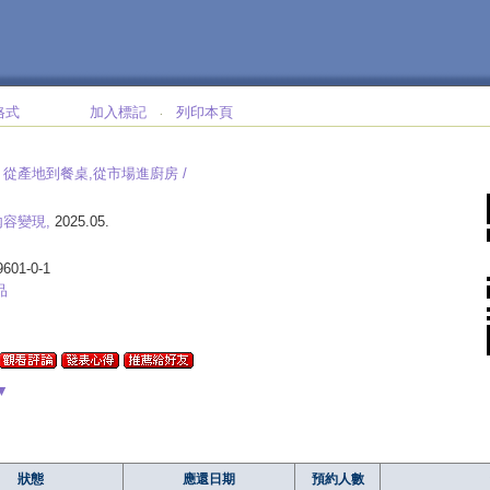
格式
加入標記
列印本頁
‧
從產地到餐桌,從市場進廚房 /
內容變現,
2025.05.
9601-0-1
品
▼
狀態
應還日期
預約人數