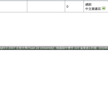
總館
0
中文圖書區
right © 2007 元智大學(Yuan Ze University) ‧ 桃園縣中壢市 320 遠東路135號 ‧ (03)46