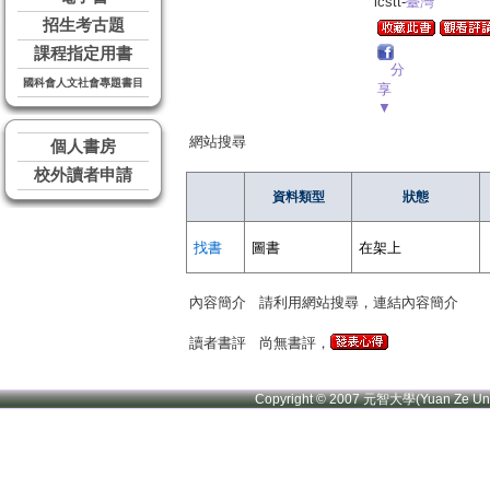
lcstt-
臺灣
招生考古題
課程指定用書
分
國科會人文社會專題書目
享
▼
網站搜尋
個人書房
校外讀者申請
資料類型
狀態
找書
圖書
在架上
內容簡介
請利用網站搜尋，連結內容簡介
讀者書評
尚無書評，
Copyright © 2007 元智大學(Yuan Ze U