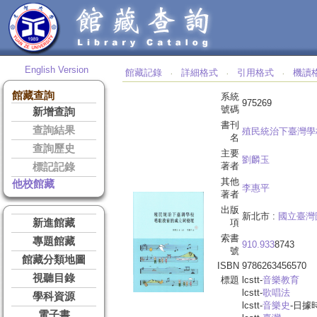
English Version
館藏記錄
詳細格式
引用格式
機讀
‧
‧
‧
館藏查詢
系統
975269
號碼
新增查詢
書刊
查詢結果
殖民統治下臺灣學
名
查詢歷史
主要
劉麟玉
著者
標記記錄
其他
他校館藏
李惠平
著者
出版
新北市 :
國立臺灣
新進館藏
項
索書
專題館藏
910.933
8743
號
館藏分類地圖
ISBN
9786263456570
視聽目錄
標題
lcstt-
音樂教育
lcstt-
歌唱法
學科資源
lcstt-
音樂史
-日據
電子書