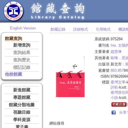
English Version
館藏記錄
詳細格式
引用格式
機讀
‧
‧
‧
館藏查詢
系統號碼
975284
新增查詢
書刊名
Ina, 太陽
主要著者
趙慧琳
查詢結果
其他著者
歐嗨．思
查詢歷史
出版項
新北市 :
標記記錄
索書號
863.857
84
他校館藏
ISBN
97862699
標題
臺灣文學
-
詩歌
-lcstt.
新進館藏
臺灣原住
專題館藏
小說
-lcstt.
館藏分類地圖
視聽目錄
分享
學科資源
網站搜尋
電子書