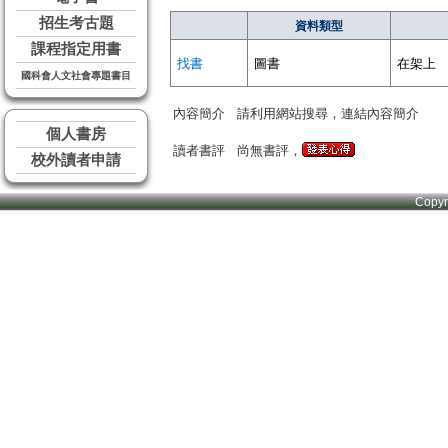
招生考古題
資料類型
課程指定用書
找書
圖書
在架上
國科會人文社會專題書目
內容簡介
請利用網站搜尋，連結內容簡介
個人書房
讀者書評
尚無書評，
校外讀者申請
Copy