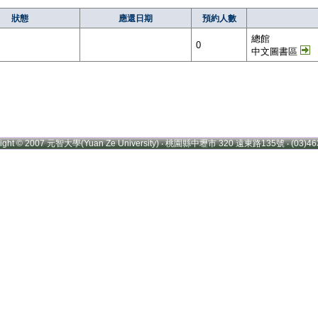
狀態
應還日期
預約人數
總館
0
中文圖書區
right © 2007 元智大學(Yuan Ze University) ‧ 桃園縣中壢市 320 遠東路135號 ‧ (03)46