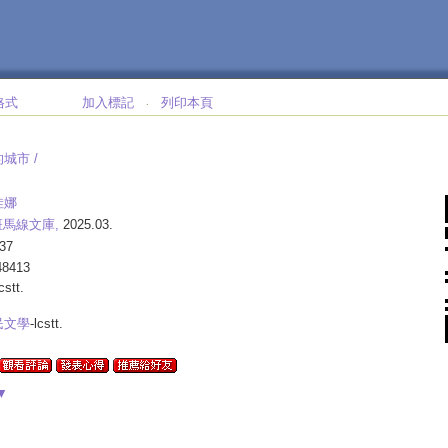
格式
加入標記
列印本頁
‧
的城市 /
娃娜
斑馬線文庫,
2025.03.
37
48413
lcstt.
民文學
-lcstt.
▼