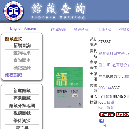
English Version
館藏記錄
詳細格式
引用格式
機讀
‧
‧
‧
館藏查詢
系統
976587
號碼
新增查詢
書刊
查詢結果
穩紮穩打日本語 :
名
查詢歷史
主要
目白JFL教育研究
著者
標記記錄
出版
他校館藏
屏東縣屏東市 :
想
項
索書
803.144
8567
新進館藏
號
ISBN
978-626-99745-2-
專題館藏
標題
lcstt-
日語
館藏分類地圖
lcstt-
發音
視聽目錄
學科資源
分
電子書