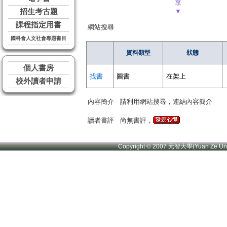
享
招生考古題
▼
課程指定用書
網站搜尋
國科會人文社會專題書目
資料類型
狀態
個人書房
找書
圖書
在架上
校外讀者申請
內容簡介
請利用網站搜尋，連結內容簡介
讀者書評
尚無書評，
Copyright © 2007 元智大學(Yuan Ze U