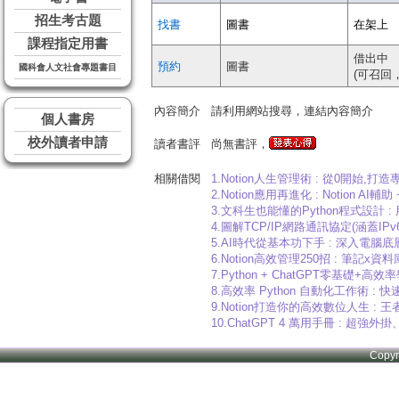
招生考古題
找書
圖書
在架上
課程指定用書
借出中
預約
圖書
國科會人文社會專題書目
(可召回
內容簡介
請利用網站搜尋，連結內容簡介
個人書房
校外讀者申請
讀者書評
尚無書評，
相關借閱
1.Notion人生管理術 : 從0開始,打造
2.Notion應用再進化 : Notion AI輔
3.文科生也能懂的Python程式設計 :
4.圖解TCP/IP網路通訊協定(涵蓋IPv6
5.AI時代從基本功下手 : 深入電腦
6.Notion高效管理250招 : 筆
7.Python + ChatGPT零基礎
8.高效率 Python 自動化工作術 : 快
9.Notion打造你的高效數位人生 : 
10.ChatGPT 4 萬用手冊 : 超強外掛、Pro
Copy