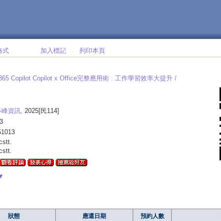
格式
加入標記
列印本頁
‧
 365 Copilot Copilot x Office完整應用術 :
工作學習效率大提升 /
碁峰資訊,
2025[民114]
3
51013
lcstt.
lcstt.
▼
狀態
應還日期
預約人數