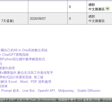
總館
0
中文圖書區
總館
2026/09/07
0
，7天還書)
中文圖書區
專屬自己的All in One高效數位系統
助 + ChatGPT實戰指南
 用Python寫出國中數學解題程式
)
底層運作原理
記x資料庫x團隊協作,數位生活與工作最佳幫手
+高效率學程式設計與運算思維. 第三版
速解決 Excel、Word、PDF 資料處理
王者歸來
mpt 範本、Line Bot、OpenAI API、Midjourney、Stable Diffusion
right © 2007 元智大學(Yuan Ze University) ‧ 桃園縣中壢市 320 遠東路135號 ‧ (03)46