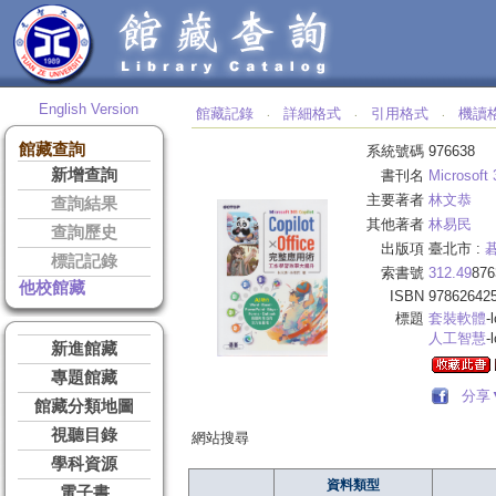
English Version
館藏記錄
詳細格式
引用格式
機讀
‧
‧
‧
館藏查詢
系統號碼
976638
新增查詢
書刊名
Microsoft
主要著者
林文恭
查詢結果
其他著者
林易民
查詢歷史
出版項
臺北市 :
標記記錄
索書號
312.49
876
他校館藏
ISBN
97862642
標題
套裝軟體
-
人工智慧
-
新進館藏
專題館藏
分享
館藏分類地圖
視聽目錄
網站搜尋
學科資源
資料類型
電子書