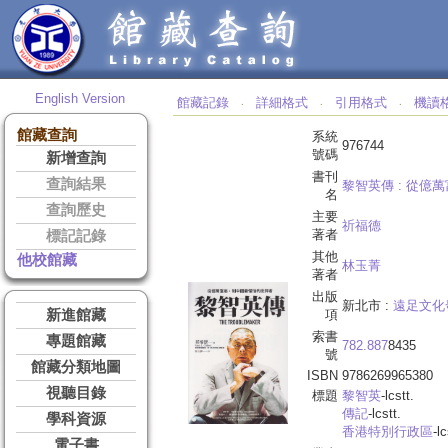
English Version
館藏記錄
詳細格式
引用格式
機讀
‧
‧
‧
館藏查詢
系統
976744
號碼
新增查詢
書刊
查詢結果
黎智英傳 :
從億萬
名
查詢歷史
主要
祈福德
著者
標記記錄
其他
他校館藏
林玉菁
著者
出版
新北市 :
遠足文化
新進館藏
項
索書
專題館藏
782.887
8435
號
館藏分類地圖
ISBN
9786269965380
視聽目錄
標題
黎智英
-lcstt.
傳記
-lcstt.
學科資源
香港特別行政區
-lc
電子書