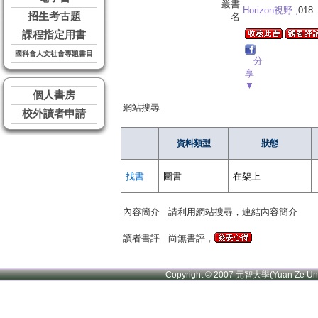
叢書
Horizon視野 ;
018.
招生考古題
名
課程指定用書
國科會人文社會專題書目
分
享
▼
個人書房
網站搜尋
校外讀者申請
資料類型
狀態
找書
圖書
在架上
內容簡介
請利用網站搜尋，連結內容簡介
讀者書評
尚無書評，
Copyright © 2007 元智大學(Yuan Ze U