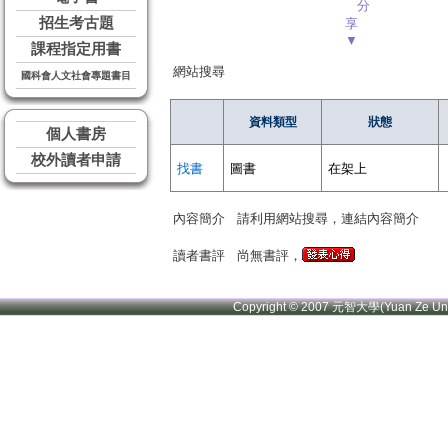
分
招生考古題
享
▼
課程指定用書
網站搜尋
國科會人文社會專題書目
資料類型
狀態
個人書房
校外讀者申請
找書
圖書
在架上
內容簡介
請利用網站搜尋，連結內容簡介
讀者書評
尚無書評，
Copyright © 2007 元智大學(Yuan Ze U