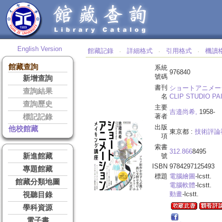
English Version
館藏記錄
詳細格式
引用格式
機讀
‧
‧
‧
館藏查詢
系統
976840
號碼
新增查詢
書刊
ショートアニメー
查詢結果
名
CLIP STUDIO PA
查詢歷史
主要
吉邉尚希,
1958-
著者
標記記錄
出版
他校館藏
東京都 :
技術評論
項
索書
312.866
8495
新進館藏
號
ISBN
9784297125493
專題館藏
標題
電腦繪圖
-lcstt.
館藏分類地圖
電腦軟體
-lcstt.
動畫
-lcstt.
視聽目錄
學科資源
電子書