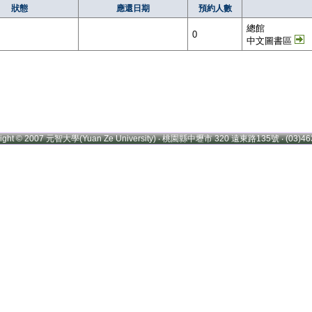
狀態
應還日期
預約人數
總館
0
中文圖書區
right © 2007 元智大學(Yuan Ze University) ‧ 桃園縣中壢市 320 遠東路135號 ‧ (03)46