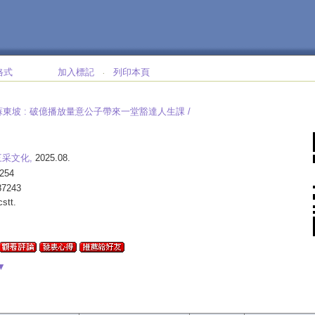
格式
加入標記
列印本頁
‧
東坡 :
破億播放量意公子帶來一堂豁達人生課 /
三采文化,
2025.08.
254
87243
cstt.
▼