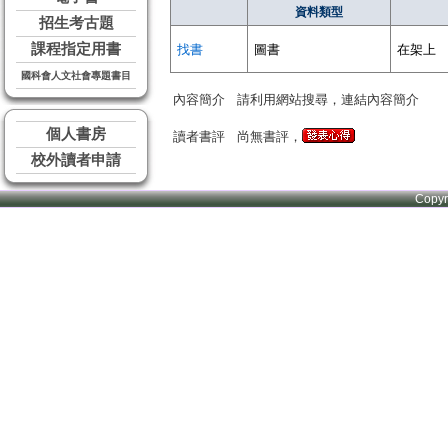
資料類型
招生考古題
課程指定用書
找書
圖書
在架上
國科會人文社會專題書目
內容簡介
請利用網站搜尋，連結內容簡介
個人書房
讀者書評
尚無書評，
校外讀者申請
Copy