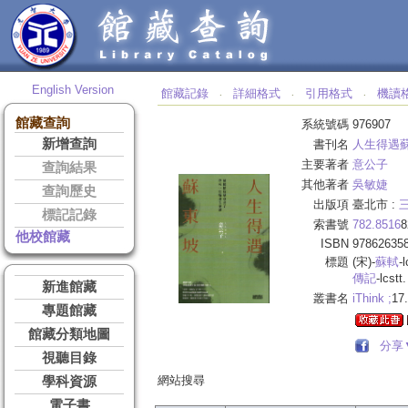
English Version
館藏記錄
詳細格式
引用格式
機讀
‧
‧
‧
館藏查詢
系統號碼
976907
新增查詢
書刊名
人生得遇蘇
主要著者
意公子
查詢結果
其他著者
吳敏婕
查詢歷史
出版項
臺北市 :
標記記錄
索書號
782.8516
8
他校館藏
ISBN
97862635
標題
(宋)-
蘇軾
-l
傳記
-lcstt.
新進館藏
叢書名
iThink ;
17.
專題館藏
館藏分類地圖
分享
視聽目錄
網站搜尋
學科資源
電子書