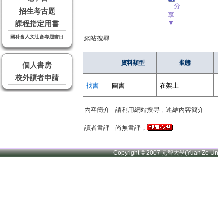
分
招生考古題
享
▼
課程指定用書
國科會人文社會專題書目
網站搜尋
資料類型
狀態
個人書房
校外讀者申請
找書
圖書
在架上
內容簡介
請利用網站搜尋，連結內容簡介
讀者書評
尚無書評，
Copyright © 2007 元智大學(Yuan Ze U