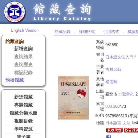
English Version
館藏記錄
詳細格式
引用格式
機讀
‧
‧
‧
館藏查詢
系統
981590
號碼
新增查詢
書刊
查詢結果
日本語文法入門 /
名
查詢歷史
主要
吉川武時
著者
標記記錄
其他
他校館藏
楊德輝
著者
出版
臺北市 :
儒鴻堂,
2
新進館藏
項
索書
專題館藏
803.16
8473
號
館藏分類地圖
ISBN
9578986513 (平裝
視聽目錄
標題
日本語言
-
文法
-lcs
學科資源
電子書