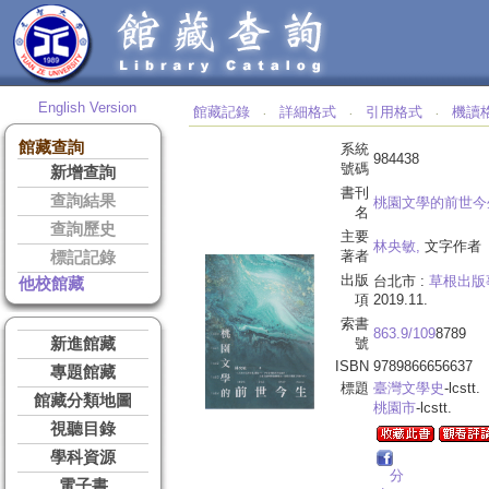
English Version
館藏記錄
詳細格式
引用格式
機讀
‧
‧
‧
館藏查詢
系統
984438
號碼
新增查詢
書刊
查詢結果
桃園文學的前世今生
名
查詢歷史
主要
林央敏,
文字作者
著者
標記記錄
出版
台北市 :
草根出版
他校館藏
項
2019.11.
索書
863.9/109
8789
新進館藏
號
ISBN
9789866656637
專題館藏
標題
臺灣文學史
-lcstt.
館藏分類地圖
桃園市
-lcstt.
視聽目錄
學科資源
分
電子書