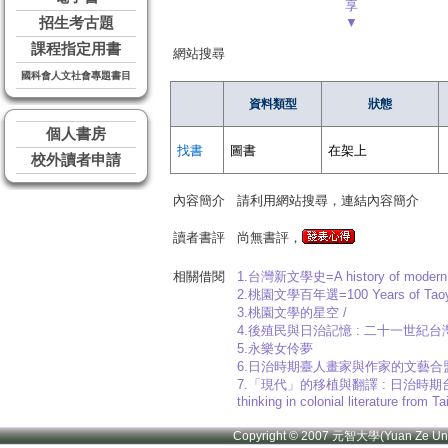
享
招生考古題
▼
課程指定用書
網站搜尋
國科會人文社會專題書目
資料類型
狀態
個人書房
找書
圖書
在架上
校外讀者申請
內容簡介
請利用網站搜尋，連結內容簡介
讀者書評
尚無書評，
相關借閱
1.台灣新文學史=A history of modern Ta
2.桃園文學百年選=100 Years of Taoyua
3.桃園文學的星空 /
4.後殖民與日治記憶 : 二十一世紀台灣小說=Postco
5.永樂女伶夢
6.日治時期臺人畫家與作家的文藝合盟 :
7.「現代」的移植與翻譯 : 日治時期台灣小說的後殖民
thinking in colonial literature from T
Copyright © 2007 元智大學(Yuan Ze U