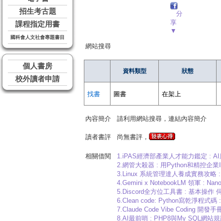
招生考古題
分
享
課程指定用書
▼
國科會人文社會專題書目
網站搜尋
個人書房
資料類型
狀態
校外讀者申請
找書
圖書
在架上
內容簡介
請利用網站搜尋，連結內容簡介
讀者書評
尚無書評，
相關借閱
1.iPAS經濟部產業人才能力鑑定 : 
2.網管大殺器 : 用Python和精控企業
3.Linux 系統管理達人養成實務攻略 
4.Gemini x NotebookLM 領軍 : Nano
5.Discord全方位工具書 : 基本操作
6.Clean code: Python寫乾淨
7.Claude Code Vibe Coding 開發手冊
8.AI最前哨 : PHP8與My SQL