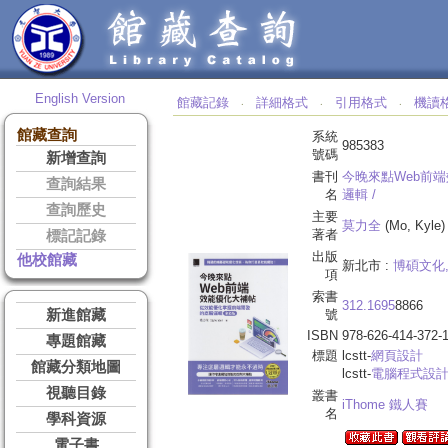
English Version
館藏記錄
詳細格式
引用格式
機讀
‧
‧
‧
館藏查詢
系統
985383
號碼
新增查詢
書刊
今晚來點Web前端
查詢結果
名
邏輯 /
查詢歷史
主要
莫力全
(Mo, Kyle)
著者
標記記錄
出版
他校館藏
新北市 :
博碩文化
項
索書
312.1695
8866
新進館藏
號
ISBN
978-626-414-372-
專題館藏
標題
lcstt-
網頁設計
館藏分類地圖
lcstt-
電腦程式設
視聽目錄
叢書
iThome 鐵人賽
名
學科資源
電子書