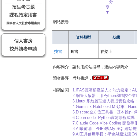
分
招生考古題
享
▼
課程指定用書
網站搜尋
國科會人文社會專題書目
資料類型
狀態
個人書房
校外讀者申請
找書
圖書
在架上
內容簡介
請利用網站搜尋，連結內容簡介
讀者書評
尚無書評，
相關借閱
1.iPAS經濟部產業人才能力鑑定 : 
2.網管大殺器 : 用Python和精控企業
3.Linux 系統管理達人養成實務攻略 
4.Gemini x NotebookLM 領軍 : Nano
5.Discord全方位工具書 : 基本操作
6.Clean code: Python寫乾淨
7.Claude Code Vibe Coding 開發手冊
8.AI最前哨 : PHP8與My SQL
9.AI工具使用手冊 : 學會AI魔法讓