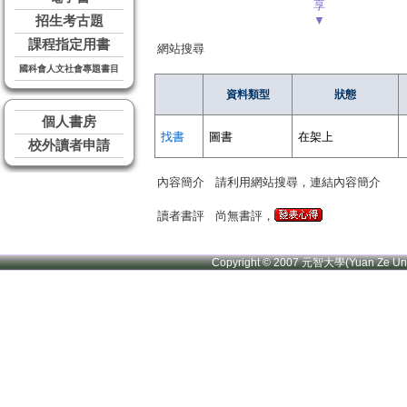
享
招生考古題
▼
課程指定用書
網站搜尋
國科會人文社會專題書目
資料類型
狀態
個人書房
找書
圖書
在架上
校外讀者申請
內容簡介
請利用網站搜尋，連結內容簡介
讀者書評
尚無書評，
Copyright © 2007 元智大學(Yuan Ze U