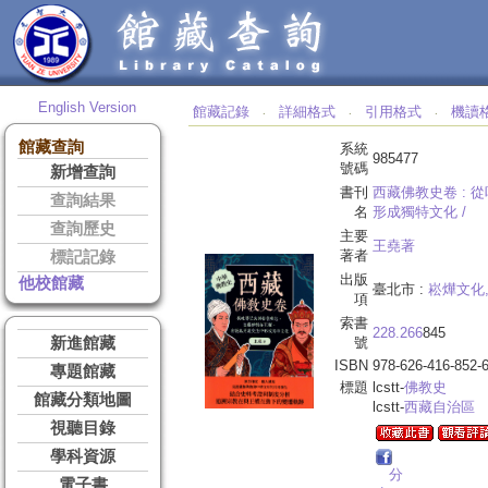
English Version
館藏記錄
詳細格式
引用格式
機讀
‧
‧
‧
館藏查詢
系統
985477
號碼
新增查詢
書刊
西藏佛教史卷 :
從
查詢結果
名
形成獨特文化 /
查詢歷史
主要
王堯著
著者
標記記錄
出版
他校館藏
臺北市 :
崧燁文化
項
索書
228.266
845
新進館藏
號
ISBN
978-626-416-852-
專題館藏
標題
lcstt-
佛教史
館藏分類地圖
lcstt-
西藏自治區
視聽目錄
學科資源
分
電子書