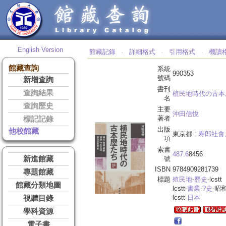
English Version
館藏記錄
詳細格式
引用格式
機讀
‧
‧
‧
館藏查詢
系統
990353
號碼
新增查詢
書刊
查詢結果
植民地時代の古本屋
名
查詢歷史
主要
沖田信悅
著者
標記記錄
出版
他校館藏
東京都 :
寿郎社會
項
索書
487.6
8456
新進館藏
號
ISBN
9784909281739
專題館藏
標題
殖民地
-
歷史
-lcstt
館藏分類地圖
lcstt-
書業
-
?史
-昭
lcstt-
日本
視聽目錄
學科資源
電子書