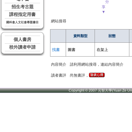
分
招生考古題
享
▼
課程指定用書
網站搜尋
國科會人文社會專題書目
資料類型
狀態
個人書房
校外讀者申請
找書
圖書
在架上
內容簡介
請利用網站搜尋，連結內容簡介
讀者書評
尚無書評，
Copyright © 2007 元智大學(Yuan Ze U