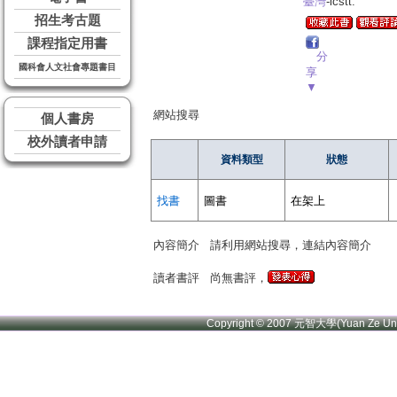
臺灣
-lcstt.
招生考古題
課程指定用書
分
國科會人文社會專題書目
享
▼
網站搜尋
個人書房
校外讀者申請
資料類型
狀態
找書
圖書
在架上
內容簡介
請利用網站搜尋，連結內容簡介
讀者書評
尚無書評，
Copyright © 2007 元智大學(Yuan Ze U