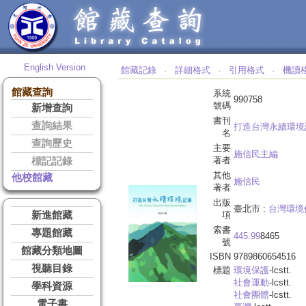
English Version
館藏記錄
詳細格式
引用格式
機讀
‧
‧
‧
館藏查詢
系統
990758
號碼
新增查詢
書刊
查詢結果
打造台灣永續環境
名
查詢歷史
主要
施信民主編
著者
標記記錄
其他
他校館藏
施信民
著者
出版
臺北市 :
台灣環境
新進館藏
項
索書
專題館藏
445.99
8465
號
館藏分類地圖
ISBN
9789860654516
視聽目錄
標題
環境保護
-lcstt.
社會運動
-lcstt.
學科資源
社會團體
-lcstt.
電子書