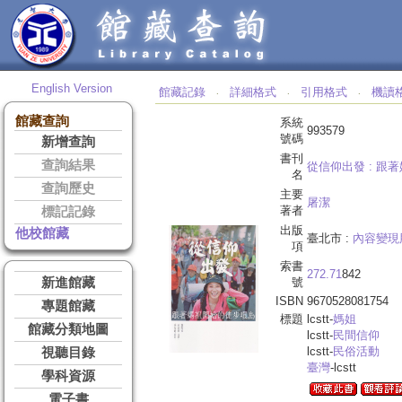
English Version
館藏記錄
詳細格式
引用格式
機讀
‧
‧
‧
館藏查詢
系統
993579
號碼
新增查詢
書刊
查詢結果
從信仰出發 :
跟著
名
查詢歷史
主要
屠潔
著者
標記記錄
出版
他校館藏
臺北市 :
內容變現
項
索書
272.71
842
新進館藏
號
ISBN
9670528081754
專題館藏
標題
lcstt-
媽姐
館藏分類地圖
lcstt-
民間信仰
lcstt-
民俗活動
視聽目錄
臺灣
-lcstt
學科資源
電子書