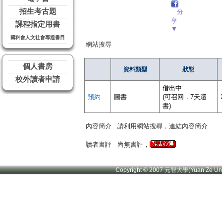
招生考古題
分
享
課程指定用書
▼
國科會人文社會專題書目
網站搜尋
個人書房
資料類型
狀態
校外讀者申請
借出中
預約
圖書
(可召回，7天還
書)
內容簡介
請利用網站搜尋，連結內容簡介
讀者書評
尚無書評，
Copyright © 2007 元智大學(Yuan Ze U