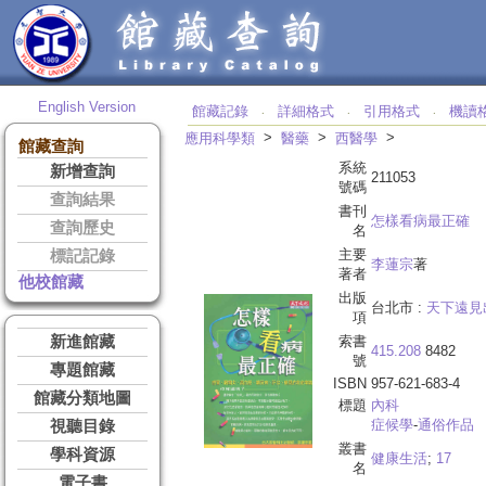
English Version
館藏記錄
詳細格式
引用格式
機讀
‧
‧
‧
>
>
>
應用科學類
醫藥
西醫學
館藏查詢
系統
新增查詢
211053
號碼
查詢結果
書刊
怎樣看病最正確
查詢歷史
名
主要
標記記錄
李蓮宗
著
著者
他校館藏
出版
台北市 :
天下遠見
項
新進館藏
索書
415.208
8482
號
專題館藏
ISBN
957-621-683-4
館藏分類地圖
標題
內科
症候學
-
通俗作品
視聽目錄
叢書
學科資源
健康生活
;
17
名
電子書