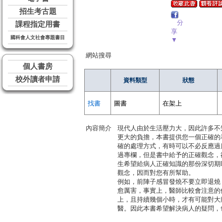
招生考古題
分
課程指定用書
享
國科會人文社會專題書目
▼
網站搜尋
個人書房
校外讀者申請
資料類型
狀態
找書
圖書
在架上
內容簡介
現代人由於生活壓力大，因此許多不
更大的負擔，本書提供您一個正確的
確的處理方式，有時可以不必反應過
過專欄，但是書中給予的正確觀念，
生希望給病人正確知識的那份深切期
觀念，因而對您有所幫助。
例如，前陣子感冒發燒不要立即退燒
愈厲害，事實上，醫師比較會注意的倒
上，且持續幾個小時，才有可能對大
醫。因此本書希望解決病人的疑問，