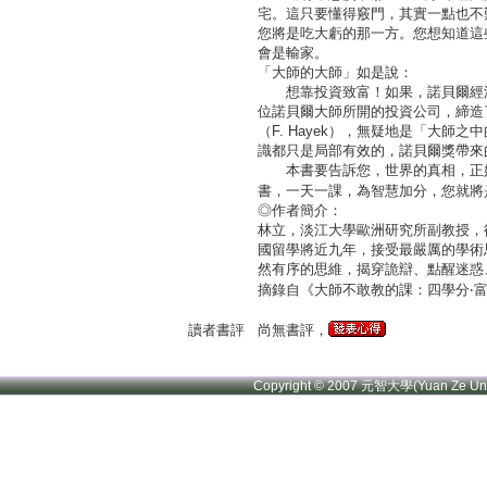
宅。這只要懂得竅門，其實一點也不
您將是吃大虧的那一方。您想知道這
會是輸家。
「大師的大師」如是說：
想靠投資致富！如果，諾貝爾經濟
位諾貝爾大師所開的投資公司，締造
（F. Hayek），無疑地是「大
識都只是局部有效的，諾貝爾獎帶來
本書要告訴您，世界的真相，正好
書，一天一課，為智慧加分，您就將
◎作者簡介：
林立，淡江大學歐洲研究所副教授，德
國留學將近九年，接受最嚴厲的學術
然有序的思維，揭穿詭辯、點醒迷惑
摘錄自《大師不敢教的課：四學分‧
讀者書評
尚無書評，
Copyright © 2007 元智大學(Yuan Ze U