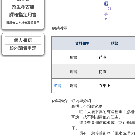
招生考古題
分
享
課程指定用書
▼
國科會人文社會專題書目
網站搜尋
個人書房
資料類型
狀態
校外讀者申請
圖書
待查
圖書
待查
找書
圖書
在架上
內容簡介
◎內容介紹：
聰明，不怕命來磨
哇！天底下真的有這種事！您相信
可說、找不到指責他的理由。
想免費弄個鑽戒來戴、或到餐廳吃
了。
還有，您羨慕那些「風水命理大師