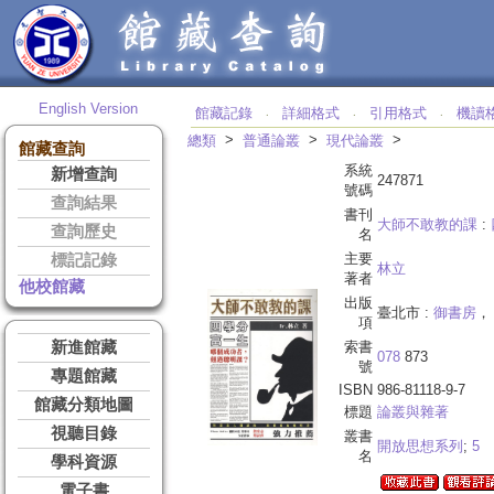
English Version
館藏記錄
詳細格式
引用格式
機讀
‧
‧
‧
>
>
>
總類
普通論叢
現代論叢
館藏查詢
系統
新增查詢
247871
號碼
查詢結果
書刊
大師不敢教的課
:
查詢歷史
名
主要
標記記錄
林立
著者
他校館藏
出版
臺北市 :
御書房
，
項
新進館藏
索書
078
873
號
專題館藏
ISBN
986-81118-9-7
館藏分類地圖
標題
論叢與雜著
視聽目錄
叢書
開放思想系列
;
5
名
學科資源
電子書