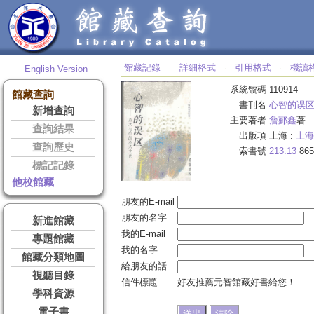
館藏記錄
詳細格式
引用格式
機讀
English Version
‧
‧
‧
系統號碼
110914
館藏查詢
書刊名
心智的误
新增查詢
主要著者
詹鄞鑫
著
查詢結果
出版項
上海 :
上海
查詢歷史
索書號
213.13
865
標記記錄
他校館藏
朋友的E-mail
朋友的名字
新進館藏
我的E-mail
專題館藏
我的名字
館藏分類地圖
給朋友的話
視聽目錄
信件標題
好友推薦元智館藏好書給您！
學科資源
電子書