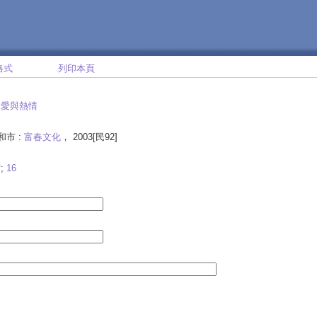
格式
列印本頁
真愛與熱情
和市 :
富春文化
， 2003[民92]
館
;
16