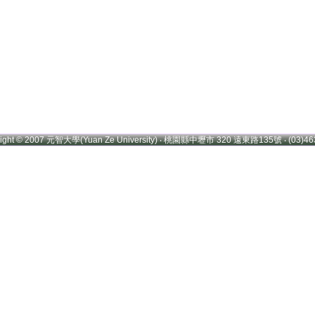
right © 2007 元智大學(Yuan Ze University) ‧ 桃園縣中壢市 320 遠東路135號 ‧ (03)46