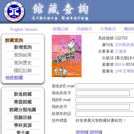
館藏記錄
詳細格式
引用格式
機讀
English Version
‧
‧
‧
系統號碼
132703
館藏查詢
書刊名
王叫獸的
新增查詢
主要著者
江連居
查詢結果
出版項
[臺北縣]永
查詢歷史
索書號
859.6
8374
標記記錄
叢書名
少年文學
他校館藏
朋友的E-mail
朋友的名字
新進館藏
我的E-mail
專題館藏
我的名字
館藏分類地圖
給朋友的話
視聽目錄
信件標題
好友推薦元智館藏好書給您！
學科資源
電子書