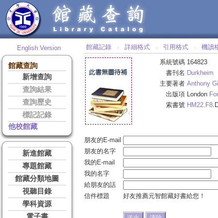
館藏記錄
詳細格式
引用格式
機讀
English Version
‧
‧
‧
系統號碼
164823
館藏查詢
書刊名
Durkheim
新增查詢
主要著者
Anthony G
查詢結果
出版項
London
Fo
查詢歷史
索書號
HM22.F8
.
標記記錄
他校館藏
朋友的E-mail
朋友的名字
新進館藏
我的E-mail
專題館藏
我的名字
館藏分類地圖
給朋友的話
視聽目錄
信件標題
好友推薦元智館藏好書給您！
學科資源
電子書