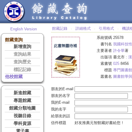
館藏記錄
詳細格式
引用格式
機讀
English Version
‧
‧
‧
系統號碼
25578
館藏查詢
書刊名
我國科技
新增查詢
主要著者
許令華
著
查詢結果
出版項
臺北市 :
漢
查詢歷史
索書號
025
8456
標記記錄
標題
專門圖書
他校館藏
叢書名
圖書館學
朋友的E-mail
新進館藏
朋友的名字
專題館藏
我的E-mail
館藏分類地圖
我的名字
視聽目錄
給朋友的話
信件標題
好友推薦元智館藏好書給您！
學科資源
電子書