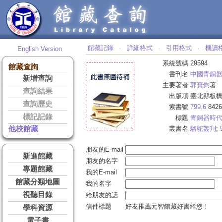
館藏記錄
詳細格式
引用格式
機讀
English Version
‧
‧
‧
系統號碼
29594
館藏查詢
書刊名
中國青銅
新增查詢
主要著者
郭寶鈞
著
查詢結果
出版項
臺北縣板橋
查詢歷史
索書號
799.6
8426
標記記錄
標題
青銅器時
他校館藏
叢書名
駱駝叢刋
;
朋友的E-mail
新進館藏
朋友的名字
專題館藏
我的E-mail
館藏分類地圖
我的名字
視聽目錄
給朋友的話
信件標題
好友推薦元智館藏好書給您！
學科資源
電子書