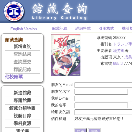
館藏記錄
詳細格式
引用格式
機讀
English Version
‧
‧
‧
系統號碼
296227
館藏查詢
書刊名
トランプ
新增查詢
主要著者
堤芳郎
著
查詢結果
出版項
東京 :
成美
查詢歷史
索書號
995.3
7774
標記記錄
他校館藏
朋友的E-mail
朋友的名字
新進館藏
我的E-mail
專題館藏
我的名字
館藏分類地圖
給朋友的話
視聽目錄
信件標題
好友推薦元智館藏好書給您！
學科資源
電子書