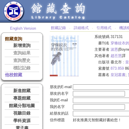
館藏記錄
詳細格式
引用格式
機讀
English Version
‧
‧
‧
系統號碼
317131
館藏查詢
書刊名
穿條紋衣
新增查詢
主要著者
波恩
(Boyn
查詢結果
其他著者
趙丕慧
譯
查詢歷史
出版項
臺北市 :
皇
標記記錄
索書號
873.859
86
他校館藏
叢書名
皇冠叢書
;
朋友的E-mail
新進館藏
朋友的名字
專題館藏
我的E-mail
館藏分類地圖
我的名字
視聽目錄
給朋友的話
信件標題
好友推薦元智館藏好書給您！
學科資源
電子書