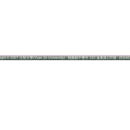
right © 2007 元智大學(Yuan Ze University) ‧ 桃園縣中壢市 320 遠東路135號 ‧ (03)46