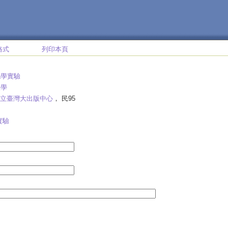
格式
列印本頁
化學實驗
大學
立臺灣大出版中心
， 民95
實驗