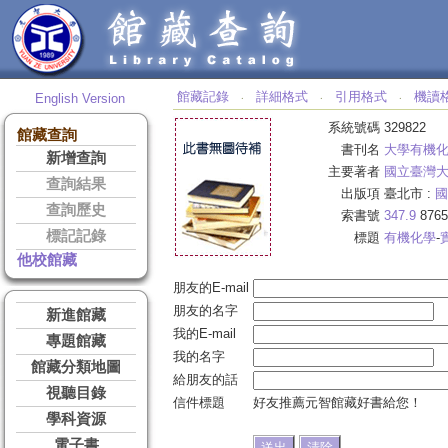
館藏記錄
詳細格式
引用格式
機讀
English Version
‧
‧
‧
系統號碼
329822
館藏查詢
書刊名
大學有機
新增查詢
主要著者
國立臺灣
查詢結果
出版項
臺北市 :
國
查詢歷史
索書號
347.9
8765
標記記錄
標題
有機化學
-
他校館藏
朋友的E-mail
朋友的名字
新進館藏
我的E-mail
專題館藏
我的名字
館藏分類地圖
給朋友的話
視聽目錄
信件標題
好友推薦元智館藏好書給您！
學科資源
電子書