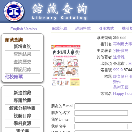
館藏記錄
詳細格式
引用格式
機讀
English Version
‧
‧
‧
系統號碼
388753
館藏查詢
書刊名
再利用大
新增查詢
主要著者
別冊寶島
查詢結果
其他著者
連雪雅
查詢歷史
出版項
臺北市 :
三
標記記錄
索書號
999.9
8744
他校館藏
標題
廢棄物利
勞作
美術工藝
新進館藏
叢書名
Happy hou
專題館藏
朋友的E-mail
館藏分類地圖
朋友的名字
視聽目錄
我的E-mail
學科資源
我的名字
電子書