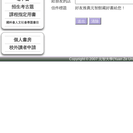
給朋友的話
招生考古題
信件標題
好友推薦元智館藏好書給您！
課程指定用書
國科會人文社會專題書目
個人書房
校外讀者申請
Copyright © 2007 元智大學(Yuan Ze U