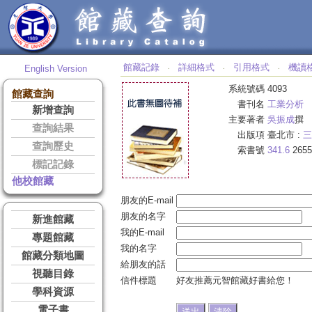
館藏記錄
詳細格式
引用格式
機讀
English Version
‧
‧
‧
系統號碼
4093
館藏查詢
書刊名
工業分析
新增查詢
主要著者
吳振成
撰
查詢結果
出版項
臺北市 :
三
查詢歷史
索書號
341.6
2655
標記記錄
他校館藏
朋友的E-mail
朋友的名字
新進館藏
我的E-mail
專題館藏
我的名字
館藏分類地圖
給朋友的話
視聽目錄
信件標題
好友推薦元智館藏好書給您！
學科資源
電子書