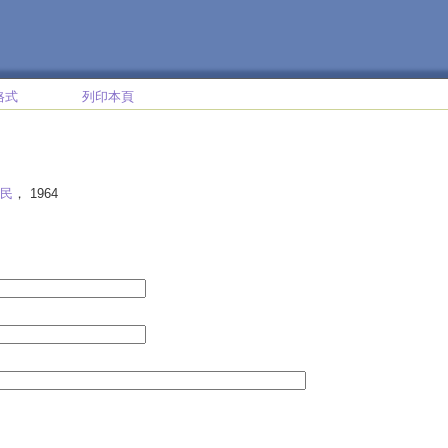
格式
列印本頁
民
， 1964