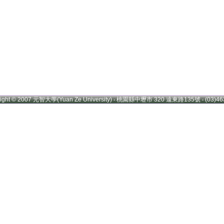
right © 2007 元智大學(Yuan Ze University) ‧ 桃園縣中壢市 320 遠東路135號 ‧ (03)46