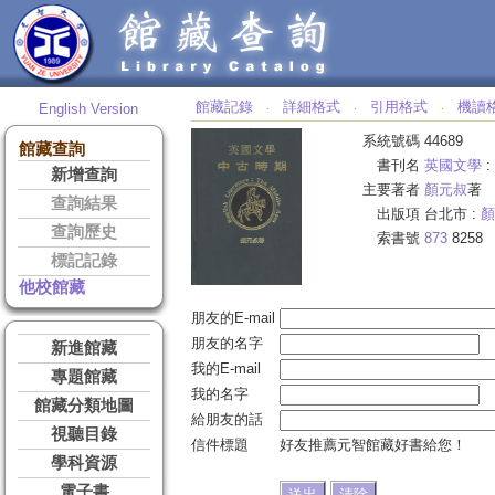
館藏記錄
詳細格式
引用格式
機讀
English Version
‧
‧
‧
系統號碼
44689
館藏查詢
書刊名
英國文學
:
新增查詢
主要著者
顏元叔
著
查詢結果
出版項
台北市 :
顏
查詢歷史
索書號
873
8258
標記記錄
他校館藏
朋友的E-mail
朋友的名字
新進館藏
我的E-mail
專題館藏
我的名字
館藏分類地圖
給朋友的話
視聽目錄
信件標題
好友推薦元智館藏好書給您！
學科資源
電子書